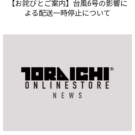
【お詫びと​ご案内】台風6号の​影響に​
よる​配送一時​停止に​ついて