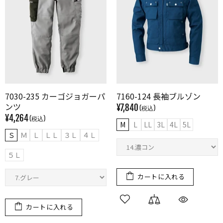
7030-235 カーゴジョガーパ
7160-124 長袖ブルゾン
ンツ
¥7,840
¥4,264
M
L
LL
3L
4L
5L
Ｓ
Ｍ
Ｌ
ＬＬ
３Ｌ
４Ｌ
５Ｌ
カートに入れる
カートに入れる