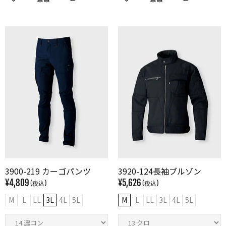
3900-219 カーゴパンツ
3920-124長袖ブルゾン
¥4,809
¥5,626
M
L
LL
3L
4L
5L
M
L
LL
3L
4L
5L