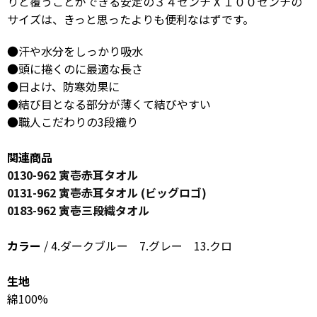
りと覆うことができる安定の３４センチ X １００センチの
サイズは、きっと思ったよりも便利なはずです。
●汗や水分をしっかり吸水
●頭に捲くのに最適な長さ
●日よけ、防寒効果に
●結び目となる部分が薄くて結びやすい
●職人こだわりの3段織り
関連商品
0130-962 寅壱赤耳タオル
0131-962 寅壱赤耳タオル (ビッグロゴ)
0183-962 寅壱三段織タオル
カラー
/ 4.ダークブルー 7.グレー 13.クロ
生地
綿100%