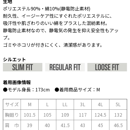
生地
ポリエステル90%・綿10%(静電防止素材)
耐久性、イージーケア性にすぐれたポリエステルに、
吸汗性や肌ざわりのいい綿をプラスした混紡素材。
静電防止素材なので、静電気の発生を抑え安全性もアッ
プ。
ゴミやホコリが付きにくく、清潔感があります。
シルエット
着用画像情報
●モデル身長：173cm ●着用商品サイズ：M
サイズ
M
L
LL
3L
4L
5L
胸廻り
101.5
105
109
117
124.5
132
肩 巾
39
40
41.5
43
45
46.5