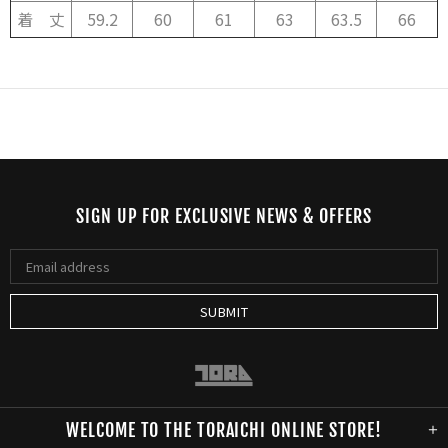
着 丈
59.2
60
61
63
63.5
66
SIGN UP FOR EXCLUSIVE NEWS & OFFERS
WELCOME TO THE TORAICHI ONLINE STORE!