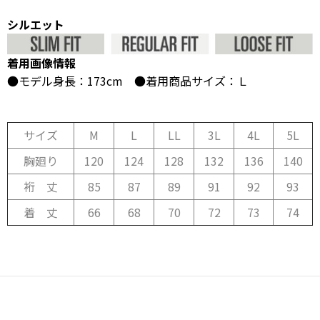
シルエット
着用画像情報
●モデル身長：173cm ●着用商品サイズ：Ｌ
サイズ
M
L
LL
3L
4L
5L
胸廻り
120
124
128
132
136
140
裄 丈
85
87
89
91
92
93
着 丈
66
68
70
72
73
74