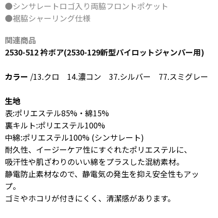
●シンサレートロゴ入り両脇フロントポケット
●裾脇シャーリング仕様
関連商品
2530-512 衿ボア(2530-129新型パイロットジャンパー用)
カラー
/13.クロ 14.濃コン 37.シルバー 77.スミグレー
生地
表:ポリエステル85%・綿15%
裏キルト:ポリエステル100%
中綿:ポリエステル100% (シンサレート)
耐久性、イージーケア性にすぐれたポリエステルに、
吸汗性や肌ざわりのいい綿をプラスした混紡素材。
静電防止素材なので、静電気の発生を抑え安全性もアッ
プ。
ゴミやホコリが付きにくく、清潔感があります。