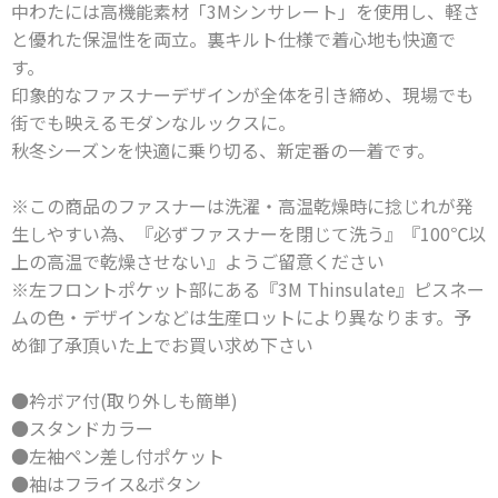
中わたには高機能素材「3Mシンサレート」を使用し、軽さ
と優れた保温性を両立。裏キルト仕様で着心地も快適で
す。
印象的なファスナーデザインが全体を引き締め、現場でも
街でも映えるモダンなルックスに。
秋冬シーズンを快適に乗り切る、新定番の一着です。
※この商品のファスナーは洗濯・高温乾燥時に捻じれが発
生しやすい為、『必ずファスナーを閉じて洗う』『100℃以
上の高温で乾燥させない』ようご留意ください
※左フロントポケット部にある『3M Thinsulate』ピスネー
ムの色・デザインなどは生産ロットにより異なります。予
め御了承頂いた上でお買い求め下さい
●衿ボア付(取り外しも簡単)
●スタンドカラー
●左袖ペン差し付ポケット
●袖はフライス&ボタン